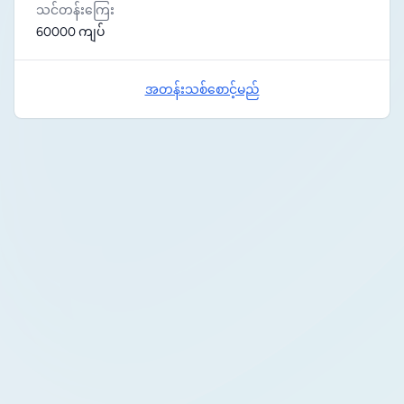
သင်တန်းကြေး
60000 ကျပ်
အတန်းသစ်စောင့်မည်