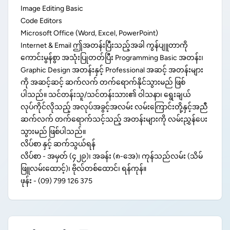
Image Editing Basic
Code Editors
Microsoft Office (Word, Excel, PowerPoint)
Internet & Email ဤအတန်းပြီးသည့်အခါ ကွန်ပျူတာကို
ကောင်းမွန်စွာ အသုံးပြုတတ်ပြီး Programming Basic အတန်း၊
Graphic Design အတန်းနှင့် Professional အဆင့် အတန်းများ
ကို အဆင့်ဆင့် ဆက်လက် တက်ရောက်နိုင်သွားမည် ဖြစ်
ပါသည်။ သင်တန်းသူ/သင်တန်းသား၏ ဝါသနာ၊ ရွေးချယ်
လုပ်ကိုင်လိုသည့် အလုပ်အခွင့်အလမ်း လမ်းကြောင်းတို့နှင့်အညီ
ဆက်လက် တက်ရောက်သင့်သည့် အတန်းများကို လမ်းညွှန်ပေး
သွားမည် ဖြစ်ပါသည်။
လိပ်စာ နှင့် ဆက်သွယ်ရန်
လိပ်စာ - အမှတ် (၄၂၉)၊ အခန်း (၈-အေ)၊ ကုန်သည်လမ်း (သိမ်
ဖြူလမ်းထောင့်)၊ ဗိုလ်တစ်ထောင်၊ ရန်ကုန်။
ဖုန်း - (09) 799 126 375