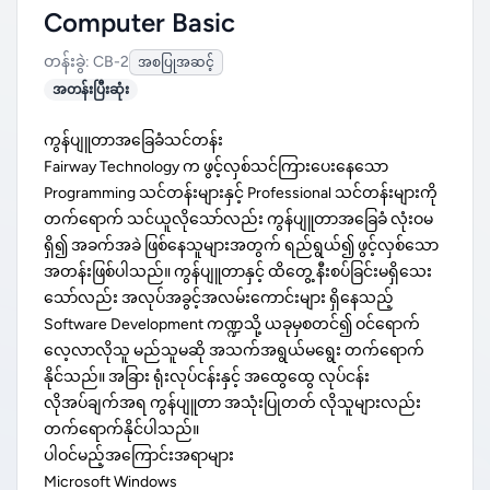
Computer Basic
တန်းခွဲ: CB-2
အစပြုအဆင့်
အတန်းပြီးဆုံး
ကွန်ပျူတာအခြေခံသင်တန်း
Fairway Technology က ဖွင့်လှစ်သင်ကြားပေးနေသော
Programming သင်တန်းများနှင့် Professional သင်တန်းများကို
တက်ရောက် သင်ယူလိုသော်လည်း ကွန်ပျူတာအခြေခံ လုံးဝမ
ရှိ၍ အခက်အခဲ ဖြစ်နေသူများအတွက် ရည်ရွယ်၍ ဖွင့်လှစ်သော
အတန်းဖြစ်ပါသည်။ ကွန်ပျူတာနှင့် ထိတွေ့ နီးစပ်ခြင်းမရှိသေး
သော်လည်း အလုပ်အခွင့်အလမ်းကောင်းများ ရှိနေသည့်
Software Development ကဏ္ဍသို့ ယခုမှစတင်၍ ဝင်ရောက်
လေ့လာလိုသူ မည်သူမဆို အသက်အရွယ်မရွေး တက်ရောက်
နိုင်သည်။ အခြား ရုံးလုပ်ငန်းနှင့် အထွေထွေ လုပ်ငန်း
လိုအပ်ချက်အရ ကွန်ပျူတာ အသုံးပြုတတ် လိုသူများလည်း
တက်ရောက်နိုင်ပါသည်။
ပါဝင်မည့်အကြောင်းအရာများ
Microsoft Windows