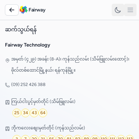
Fairway
ဆက်သွယ်ရန်
Fairway Technology
အမှတ် (၄၂၉) အခန်း (8-A)၊ ကုန်သည်လမ်း (သိမ်ဖြူလမ်းထောင့်)၊
ဗိုလ်တစ်ထောင်မြို့နယ်၊ ရန်ကုန်မြို့။
(09) 252 426 388
ကြယ်ငါးပွင့်မှတ်တိုင် (သိမ်ဖြူလမ်း)
25
34
43
64
ဘိုကလေးစျေးမှတ်တိုင် (ကုန်သည်လမ်း)