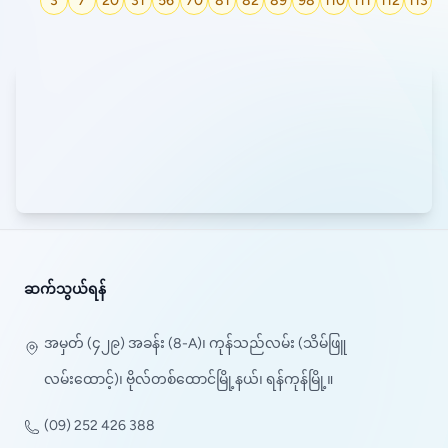
3
7
20
31
56
70
81
82
89
98
110
111
112
113
ဆက်သွယ်ရန်
အမှတ် (၄၂၉) အခန်း (8-A)၊ ကုန်သည်လမ်း (သိမ်ဖြူ
လမ်းထောင့်)၊ ဗိုလ်တစ်ထောင်မြို့နယ်၊ ရန်ကုန်မြို့။
(09) 252 426 388