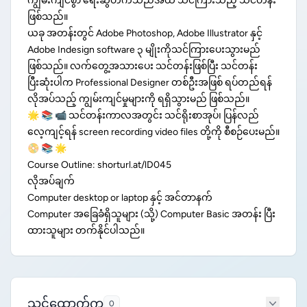
ကျွမ်းကျင်စွာ ရေးဆွဲတက်သည်အထိ သင်ကြားသည့် သင်တန်း
ဖြစ်သည်။
ယခု အတန်းတွင် Adobe Photoshop, Adobe Illustrator နှင့်
Adobe Indesign software ၃ မျိုးကိုသင်ကြားပေးသွားမည်
ဖြစ်သည်။ လက်တွေ့အသားပေး သင်တန်းဖြစ်ပြီး သင်တန်း
ပြီးဆုံးပါက Professional Designer တစ်ဦးအဖြစ် ရပ်တည်ရန်
လိုအပ်သည့် ကျွမ်းကျင်မှုများကို ရရှိသွားမည် ဖြစ်သည်။
🌟 📚 📹 သင်တန်းကာလအတွင်း သင်ရိုးစာအုပ်၊ ပြန်လည်
လေ့ကျင့်ရန် screen recording video files တို့ကို စီစဉ်ပေးမည်။
📀 📚 🌟
Course Outline: shorturl.at/lD045
လိုအပ်ချက်
Computer desktop or laptop နှင့် အင်တာနက်
Computer အခြေခံရှိသူများ (သို့) Computer Basic အတန်း ပြီး
ထားသူများ တက်နိုင်ပါသည်။
သင်ထောက်ကူ
0