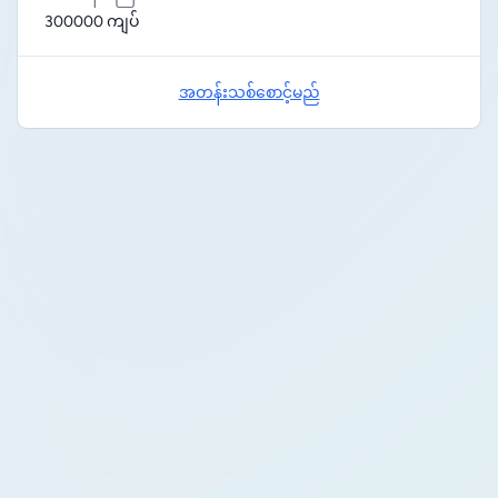
300000 ကျပ်
အတန်းသစ်စောင့်မည်