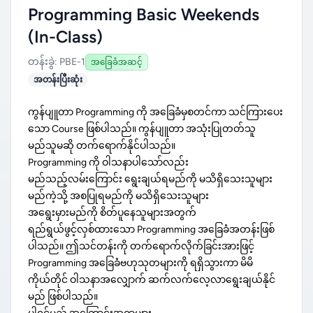
Programming Basic Weekends
(In-Class)
တန်းခွဲ: PBE-1
အခြေခံအဆင့်
အတန်းပြီးဆုံး
ကွန်ပျူတာ Programming ကို အခြေခံမှစတင်ကာ သင်ကြားပေး
သော Course ဖြစ်ပါသည်။ ကွန်ပျူတာ အသုံးပြုတတ်သူ
မည်သူမဆို တက်ရောက်နိုင်ပါသည်။
Programming ကို ဝါသနာပါသော်လည်း
မည်သည့်လမ်းကြောင်း ရွေးချယ်ရမည်ကို မသိရှိသေးသူများ
မည်ကဲ့သို့ အစပြုရမည်ကို မသိရှိသေးသူများ
အရွေးမှားမည်ကို စိတ်ပူနေသူများအတွက်
ရည်ရွယ်ဖွင့်လှစ်ထားသော Programming အခြေခံအတန်းဖြစ်
ပါသည်။ ဤသင်တန်းကို တက်ရောက်လိုက်ခြင်းအားဖြင့်
Programming အခြေခံဗဟုသုတများကို ရရှိသွားကာ မိမိ
ကိုယ်တိုင် ဝါသနာအလျှောက် ဆက်လက်လေ့လာရွေးချယ်နိုင်
မည် ဖြစ်ပါသည်။