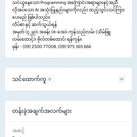
သင်ယူနေသော Programming အကြောင်းအရာများနှင့်အညီ
လိုအပ်သော AI အသုံးပြုနည်းများကိုလည်း ထည့်သွင်းသင်ကြား
ပေးမည် ဖြစ်ပါသည်။
လိပ်စာ နှင့် ဆက်သွယ်ရန်
အမှတ် (၄၂၉)၊ အခန်း (၈-အေ)၊ ကုန်သည်လမ်း (သိမ်ဖြူ
လမ်းထောင့်)၊ ဗိုလ်တစ်ထောင်၊ ရန်ကုန်။
ဖုန်း - (09) 2500 77008, (09) 975 365 666
သင်ထောက်ကူ
0
တန်းခွဲအချက်အလက်များ
အဆင့်