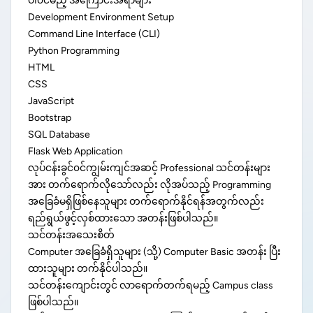
ပါ၀င်မည့် အကြောင်းအရာများ
Development Environment Setup
Command Line Interface (CLI)
Python Programming
HTML
CSS
JavaScript
Bootstrap
SQL Database
Flask Web Application
လုပ်ငန်းခွင်၀င်ကျွမ်းကျင်အဆင့် Professional သင်တန်းများ
အား တက်ရောက်လိုသော်လည်း လိုအပ်သည့် Programming
အခြေခံမရှိဖြစ်နေသူများ တက်ရောက်နိုင်ရန်အတွက်လည်း
ရည်ရွယ်ဖွင့်လှစ်ထားသော အတန်းဖြစ်ပါသည်။
သင်တန်းအသေးစိတ်
Computer အခြေခံရှိသူများ (သို့) Computer Basic အတန်း ပြီး
ထားသူများ တက်နိုင်ပါသည်။
သင်တန်းကျောင်းတွင် လာရောက်တက်ရမည့် Campus class
ဖြစ်ပါသည်။